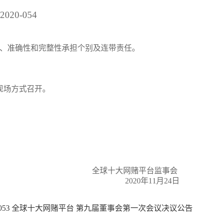
2020-054
、准确性和完整性承担个别及连带责任。
现场方式召开。
全球十大网赌平台监事会
2020年11月24日
0-053 全球十大网赌平台 第九届董事会第一次会议决议公告