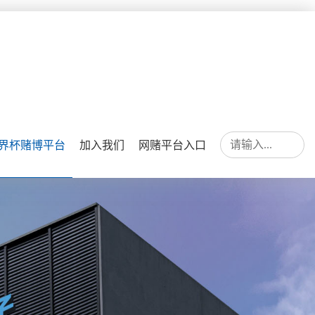
界杯赌博平台
加入我们
网赌平台入口