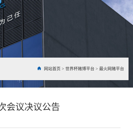
网站首页
>
世界杯赌博平台
>
最火网赌平台
第一次会议决议公告