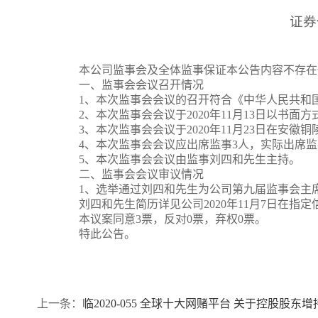
证券
本公司监事会及全体监事保证本公告内容不存在
一、监事会会议召开情况
1、本次监事会会议的召开符合《中华人民共和
2、本次监事会会议于2020年11月13日以书
3、本次监事会会议于2020年11月23日在
4、本次监事会会议应出席监事3人，实际出席监
5、本次监事会会议由监事刘四和先生主持。
二、监事会会议审议情况
1、选举通过刘四和先生为公司第九届监事会主
刘四和先生简历详见公司
2020年11月7日在
本议案同意
3票，反对0票，弃权0票。
特此公告。
上一条：
临2020-055 全球十大网赌平台 关于控股股