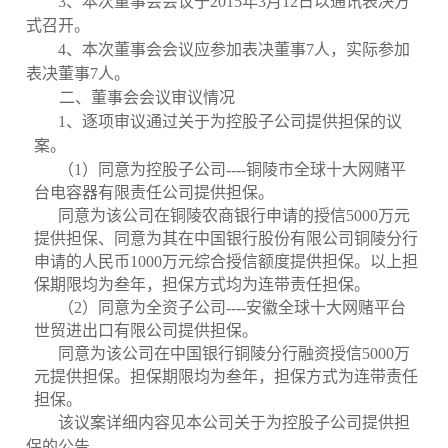
3
、本次董事会会议于
2015
年
3
月
12
日以通讯表决方
式召开。
4
、本次董事会会议应参加表决董事
7
人，实际参加
表决董事
7
人。
二、董事会会议审议情况
1
、逐项审议通过关于为控股子公司提供担保的议
案。
（
1
）同意为控股子公司
----
铜陵市全球十大网赌平
台电容器有限责任公司提供担保。
同意为
该公司
在铜陵农商银行申请的授信
5000
万元
提供担保、同意为其在中国银行股份有限公司铜陵分行
申请的人民币
1000
万元综合授信额度提供担保。以上担
保期限均为叁年，担保方式均为连带责任担保。
（
2
）同意为全资子公司
----
安徽全球十大网赌平台
世贸进出口有限公司提供担保。
同意为该公司在中国银行铜陵分行融资授信
5000
万
元提供担保。担保期限均为叁年，担保方式为连带责任
担保。
该议案详细内容见本公司关于为控股子公司提供担
保的公告。