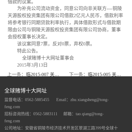
借款的议案
。
为补充公司流动资金，同意公司向非关联方
----
铜陵
天源股权投资集团有限公司借款
2
亿元人民币，借款利率
将参考银行同期贷款利率执行，具体借款形式与借款期
限由公司与铜陵天源股权投资集团有限公司协商，董事
会授权董事长决定。
该议案同意
7
票，反对
0
票，弃权
0
票。
特此公告。
全球赌博十大网址董事会
2015
年
3
月
13
日
上一条：
临2015-007 关于为控股子公司提供担保的公告
下一条：
临2015-005 关于通过高新技术企业复审的公告
全球赌博十大网址
监督电话：0562-5885455
Email：
zhu.xiangsheng@tong-
feng.com
招标咨询热线：0562-5883111
邮箱：
tao.qiang@tong-
feng.com
公司地址：安徽省铜陵市经济技术开发区翠湖三路399号全球十