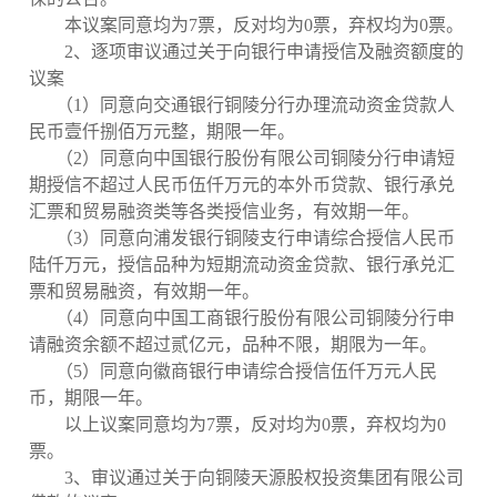
本议案同意均为
7
票，反对均为
0
票，弃权均为
0
票。
2
、逐项审议通过关于向
银行申请授信及融资额度的
议案
（
1
）同意向交通银行铜陵分行办理流动资金贷款人
民币壹仟捌佰万元整，期限一年。
（
2
）同意向中国银行股份有限公司铜陵分行申请短
期授信不超过人民币伍仟万元的本外币贷款、银行承兑
汇票和贸易融资类等各类授信业务，有效期一年。
（
3
）同意向浦发银行铜陵支行申请综合授信人民币
陆仟万元，授信品种为短期流动资金贷款、银行承兑汇
票和贸易融资，有效期一年。
（
4
）同意向中国工商银行股份有限公司铜陵分行申
请融资余额不超过贰亿元，品种不限，期限为一年。
（
5
）同意向徽商银行申请综合授信伍仟万元人民
币，期限一年。
以上议案同意均为
7
票，反对均为
0
票，弃权均为
0
票。
3
、审议通过
关于向铜陵天源股权投资集团有限公司