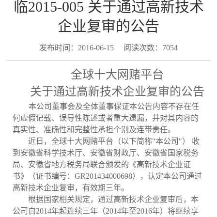
临2015-005 关于通过高新技术
企业复审的公告
发布时间：2016-06-15
阅读次数：7054
全球十大网赌平台
关于通过高新技术企业复审的公告
本公司董事会及全体董事保证本公告内容不存在任
何虚假记载、误导性陈述或者重大遗漏，并对其内容的
真实性、准确性和完整性承担个别及连带责任。
近日，全球十大网赌平台（以下简称"本公司"） 收
到安徽省科学技术厅、安徽省财政厅、安徽省国家税务
局、安徽省地方税务局联合颁发的《高新技术企业证
书》（证书编号：
GR201434000698
），认定本公司通过
高新技术企业复审，有效期三年。
根据国家相关规定，通过高新技术企业复审后，本
公司自
2014
年起连续三年（
2014
年至
2016
年）将继续享