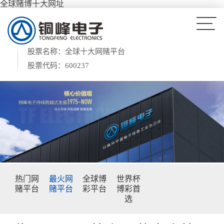
全球赌博十大网址
股票名称：全球十大网赌平台
股票代码：600237
热门网
最火网
全球博
世界杯
赌平台
赌平台
彩平台
博彩首
选