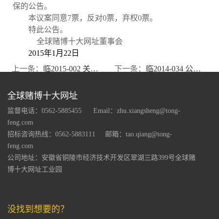
保的公告。
本议案同意
7
票，反对
0
票，弃权
0
票。
特此公告。
全球赌博十大网址董事会
2015
年
1
月
22
日
上一条：
临2015-002 关于为控股子公司提供担保的公告
下一条：
临2014-034 公司债券批复到期失效的公告
全球赌博十大网址
监督电话：0562-5885455
Email：
zhu.xiangsheng@tong-
feng.com
招标咨询热线：0562-5883111
邮箱：
tao.qiang@tong-
feng.com
公司地址：安徽省铜陵市经济技术开发区翠湖三路399号全球赌
博十大网址工业园
没找到想要的？