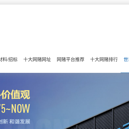
材料/招标
十大网赌网址
网赌平台推荐
十大网赌排行
世