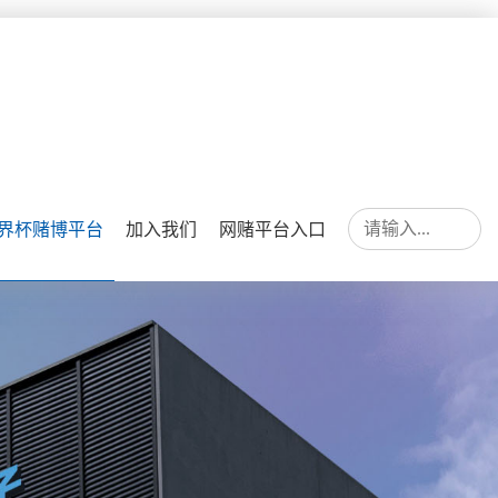
界杯赌博平台
加入我们
网赌平台入口