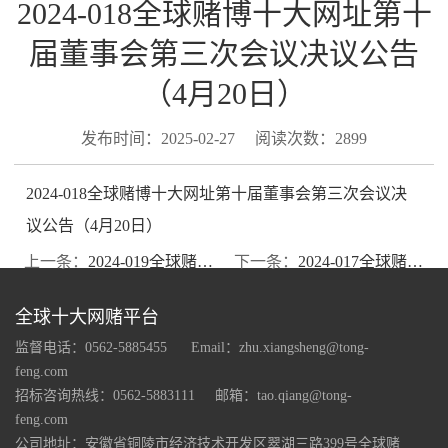
2024-018全球赌博十大网址第十
届董事会第三次会议决议公告
（4月20日）
发布时间：2025-02-27
阅读次数：2899
2024-018全球赌博十大网址第十届董事会第三次会议决
议公告（4月20日）
上一条：
2024-019全球赌博十大网址关于控股股东无偿划转公司股份获得批复的公告（5月8日）
下一条：
2024-017全球赌博十大网址关于控股股东无偿划转公司股份的提示性公告（4月11日）
全球十大网赌平台
监督电话：0562-5885455
Email：
zhu.xiangsheng@tong-
feng.com
招标咨询热线：0562-5883111
邮箱：
tao.qiang@tong-
feng.com
公司地址：安徽省铜陵市经济技术开发区翠湖三路399号全球赌