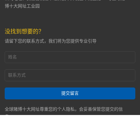
博十大网址工业园
没找到想要的？
请留下您的联系方式，我们将为您提供专业引导
提交留言
全球赌博十大网址尊重您的个人隐私，会妥善保管您提交的信
息。