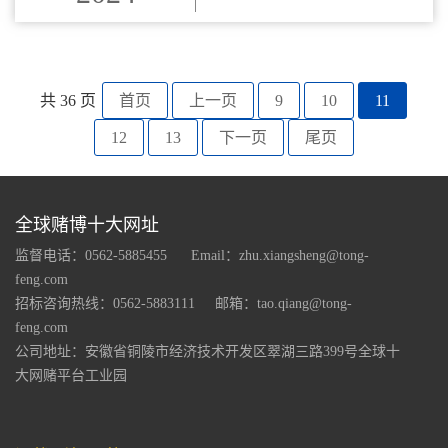
攻坚计划立项项目
共 36 页
首页
上一页
9
10
11
12
13
下一页
尾页
全球赌博十大网址
监督电话：0562-5885455
Email：
zhu.xiangsheng@tong-
feng.com
招标咨询热线：0562-5883111
邮箱：
tao.qiang@tong-
feng.com
公司地址：安徽省铜陵市经济技术开发区翠湖三路399号全球十
大网赌平台工业园