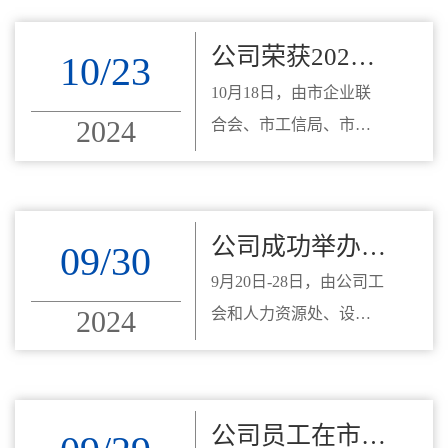
至29日，公司工会成功
公司荣获2023年度"地方企业50强""地方企业纳税30强"荣誉称号
10/23
举办秋季职工运动会。
10月18日，由市企业联
2024
合会、市工信局、市税
务局主办的2023年度铜
陵市地方企业50强、地
方企业纳税30强发布会
公司成功举办2024年度钳工、氩弧焊工技能比武
09/30
举行
9月20日-28日，由公司工
2024
会和人力资源处、设备
动力处联合举办的2024
年度钳工、氩弧焊工技
能比武分别在铜陵技师
公司员工在市第八届职业技能大赛专项竞赛项目中荣获一、二等奖
学院和电力电子电容器