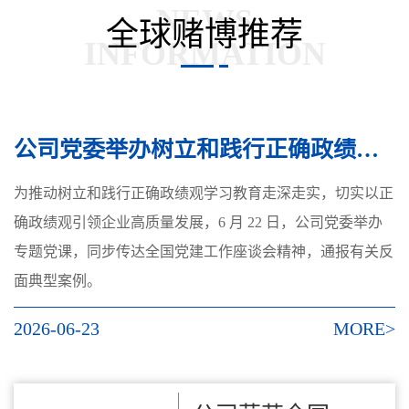
全球赌博推荐
公司党委举办树立和践行正确政绩观学习教育专题党课
为推动树立和践行正确政绩观学习教育走深走实，切实以正
确政绩观引领企业高质量发展，6 月 22 日，公司党委举办
专题党课，同步传达全国党建工作座谈会精神，通报有关反
面典型案例。
2026-06-23
MORE>