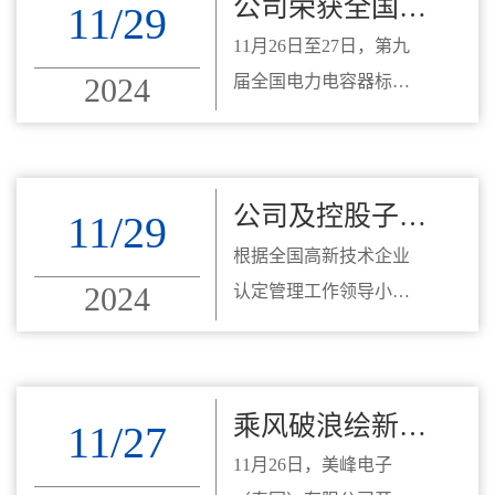
公司荣获全国电力电容器标委会先进单位和先进个人两项表彰
11/29
11月26日至27日，第九
2024
届全国电力电容器标准
会技术委员会第五次全
体委员会议暨2024年年
会在西安市召开。
公司及控股子公司高新技术企业复审和首次认定再传捷报
11/29
根据全国高新技术企业
2024
认定管理工作领导小组
办公室于2024年11月28
日发布的《安徽省认定
机构2024年认定报备的
乘风破浪绘新篇—美峰电子（泰国）有限公司开工奠基仪式隆重举行
11/27
第二批高新技术企业备
11月26日，美峰电子
案公示名单》,公司以及