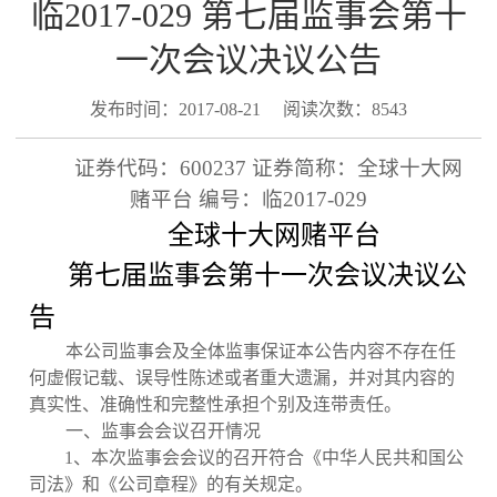
临2017-029 第七届监事会第十
一次会议决议公告
发布时间：2017-08-21
阅读次数：8543
证券代码：
600237
证券简称：全球十大网
赌平台
编号：临
2017-029
全球十大网赌平台
第七届监事会第十一次会议决议公
告
本公司监事会及全体监事保证本公告内容不存在任
何虚假记载、误导性陈述或者重大遗漏，并对其内容的
真实性、准确性和完整性承担个别及连带责任。
一、监事会会议召开情况
1
、本次监事会会议的召开符合《中华人民共和国公
司法》和《公司章程》的有关规定。