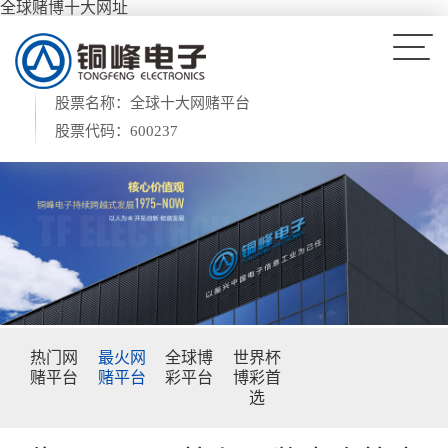
全球赌博十大网址
股票名称：全球十大网赌平台
股票代码：600237
热门网
最火网
全球博
世界杯
赌平台
赌平台
彩平台
博彩首
选