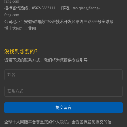
feng.com
招标咨询热线：0562-5883111
邮箱：
tao.qiang@tong-
feng.com
公司地址：安徽省铜陵市经济技术开发区翠湖三路399号全球赌
博十大网址工业园
没找到想要的？
请留下您的联系方式，我们将为您提供专业引导
提交留言
全球十大网赌平台尊重您的个人隐私，会妥善保管您提交的信